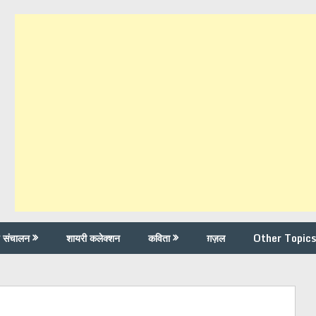
च संचालन
शायरी कलेक्शन
कविता
ग़ज़ल
Other Topics