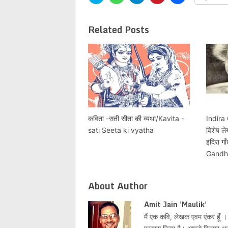
to
to
to
to
to
share
share
share
share
share
on
on
on
on
on
Twitter
WhatsApp
Telegram
Pinterest
Facebook
Related Posts
(Opens
(Opens
(Opens
(Opens
(Opens
in
in
in
in
in
new
new
new
new
new
window)
window)
window)
window)
window)
कविता -सती सीता की व्यथा/Kavita -
Indira 
sati Seeta ki vyatha
विशेष ले
इंदिरा ग
Gandh
About Author
Amit Jain 'Maulik'
मैं एक कवि, लेखक एवम एंकर हूँ । 