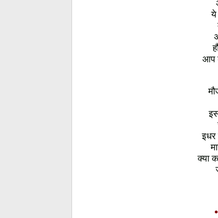
ये
आ
ह
आप क
मौ
इस
इधर 
मा
क्या 