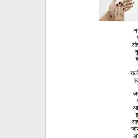
न
और
द
ह
चलो
ए
ज़म
आ
इ
आप
जोर
आ