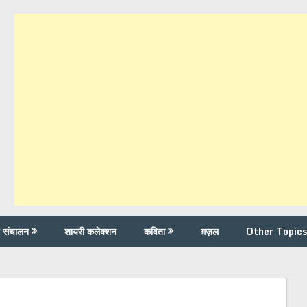
च संचालन
शायरी कलेक्शन
कविता
ग़ज़ल
Other Topics