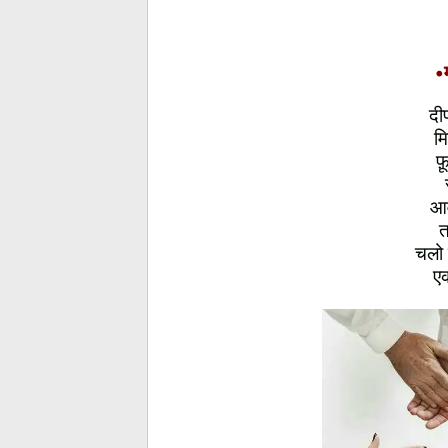
•
दी
म
फ़ू
आव
त
चलो 
ए