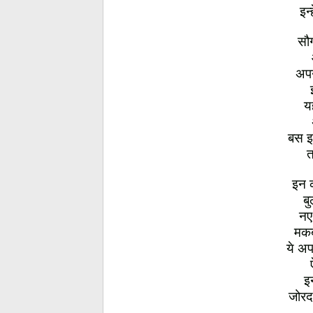
इन्
सौग
अपन
यह
बस इ
त
इन क
बु
नए 
मकब
ये अप
इ
जोरदा