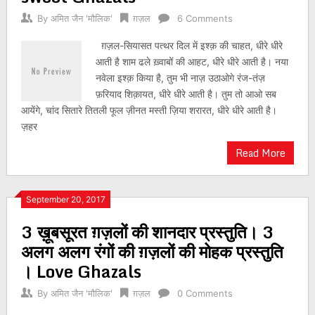
By
अमित जैन 'मौलिक'
ग़ज़ल
6 Comments
ग़ज़ल-सियासत पत्थर दिल में इश्क़ की चाहत, धीरे धीरे
आती है शाम ढले ख़्वाबों की आहट, धीरे धीरे आती है। नया
नवेला इश्क़ किया है, तुम भी नाज़ उठाओगे रंज-तंज़
फ़रियाद शिक़ायत, धीरे धीरे आती है। तुम तो आओ सब
आयेंगे, चांद सितारे तितली फूल ज़ीनत मस्ती ज़िया शरारत, धीरे धीरे आती है।
ज़हर
Read More
September 20, 2017
3 ख़ूबसूरत ग़ज़लों की शानदार प्रस्तुति। 3
अलग अलग रंगों की ग़ज़लों की मोहक प्रस्तुति
। Love Ghazals
By
अमित जैन 'मौलिक'
ग़ज़ल
0 Comments