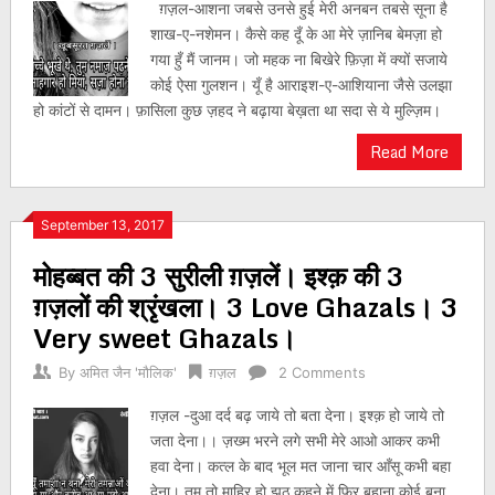
ग़ज़ल-आशना जबसे उनसे हुई मेरी अनबन तबसे सूना है
शाख-ए-नशेमन। कैसे कह दूँ के आ मेरे ज़ानिब बेमज़ा हो
गया हुँ मैं जानम। जो महक ना बिखेरे फ़िज़ा में क्यों सजाये
कोई ऐसा गुलशन। यूँ है आराइश-ए-आशियाना जैसे उलझा
हो कांटों से दामन। फ़ासिला कुछ ज़हद ने बढ़ाया बेख़ता था सदा से ये मुल्ज़िम।
Read More
September 13, 2017
मोहब्बत की 3 सुरीली ग़ज़लें। इश्क़ की 3
ग़ज़लों की श्रृंखला। 3 Love Ghazals। 3
Very sweet Ghazals।
By
अमित जैन 'मौलिक'
ग़ज़ल
2 Comments
ग़ज़ल -दुआ दर्द बढ़ जाये तो बता देना। इश्क़ हो जाये तो
जता देना।। ज़ख्म भरने लगे सभी मेरे आओ आकर कभी
हवा देना। कत्ल के बाद भूल मत जाना चार आँसू कभी बहा
देना। तुम तो माहिर हो झूठ कहने में फिर बहाना कोई बना