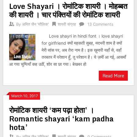
Love Shayari । रोमांटिक शायरी । मोहब्बत
की शायरी । चार पंक्तियों की रोमांटिक शायरी
By
अमित जैन 'मौलिक'
शायरी संग्रह
13 Comments
Love shayri in hindi font । love shayri
for girlfriend क्यों महकती सुबह, मदभरी शाम है क्यों
मेरी सांस पर, अब तेरा नाम है। इक ख़ुमारी यहाँ से, वहाँ
तरबतर मैं परेशान हूँ, तू परेशान है। ये ज़मीं आ गई, आसमाँ
आ गया चुप्पियाँ कह उठीं, शोर सा छा गया। बेखबर हो
Read More
March 10, 2017
रोमांटिक शायरी ‘कम पढ़ा होता’ ।
Romantic shayari ‘kam padha
hota’
By
अमित जैन 'मौलिक'
शायरी संग्रह
0 Comments