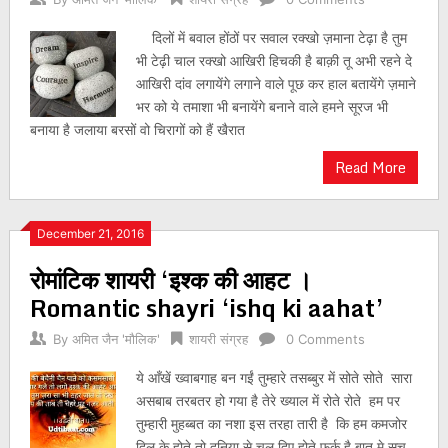
दिलों में बवाल होंठों पर सवाल रक्खो ज़माना टेढ़ा है तुम
भी टेढ़ी चाल रक्खो आखिरी हिचकी है बाक़ी तू अभी रहने दे
आखिरी दांव लगायेंगे लगाने वाले पूछ कर हाल बतायेंगे ज़माने
भर को ये तमाशा भी बनायेंगे बनाने वाले हमने सूरज भी
बनाया है जलाया बरसों वो चिरागों को हैं खैरात
Read More
December 21, 2016
रोमांटिक शायरी ‘इश्क की आहट ।
Romantic shayri ‘ishq ki aahat’
By
अमित जैन 'मौलिक'
शायरी संग्रह
0 Comments
ये आँखें ख्वाबगाह बन गईं तुम्हारे तसब्बुर में सोते सोते सारा
असबाब तरबतर हो गया है तेरे ख्याल में रोते रोते हम पर
तुम्हारी मुहब्बत का नशा इस तरहा तारी है कि हम कमजोर
दिल के होते तो दुनिया से चल दिए होते फर्क है बात मे सच