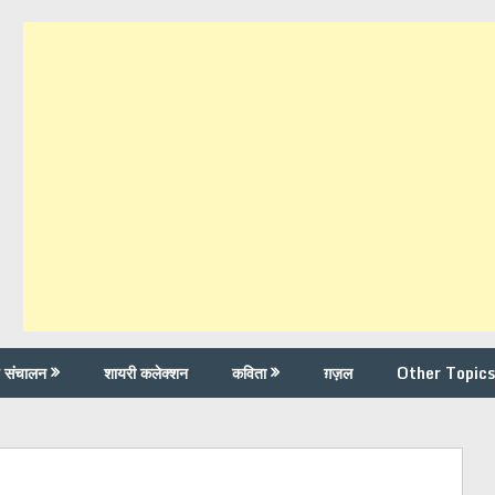
च संचालन
शायरी कलेक्शन
कविता
ग़ज़ल
Other Topics