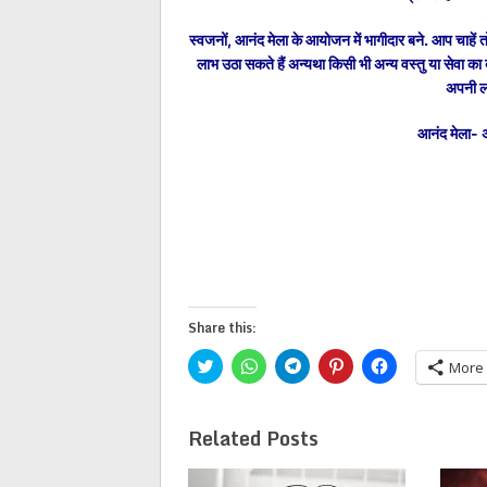
स्वजनों, आनंद मेला के आयोजन में भागीदार बने. आप चाहें
लाभ उठा सकते हैं अन्यथा किसी भी अन्य वस्तु या सेवा का व
अपनी लघ
आनंद मेला- 
Share this:
Click
Click
Click
Click
Click
More
to
to
to
to
to
share
share
share
share
share
on
on
on
on
on
Twitter
WhatsApp
Telegram
Pinterest
Facebook
Related Posts
(Opens
(Opens
(Opens
(Opens
(Opens
in
in
in
in
in
new
new
new
new
new
window)
window)
window)
window)
window)