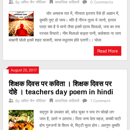
By
अमित जैन 'मौलिक'
सामाजिक कवितायें
0 Comments
घोर अमावस रात में, नीरवता इतराय वैसे ही अज्ञान में,
कुमति पुष्ट हो जाय। मति है नीरज तुल्य ये जानो, ह्रदय
पात्र सम है ये मानो जैसा इसमें द्रव्य मिलाओ, जस का तस
परभाव विचारो। नीम मिलाओ कड़वा पानी, कर्कशता ना जाय
बखानी घोलो इसमें शहद चासनी, सरस मधुरतम होवे प्राणी।। घोला
Read More
August 25, 2017
शिक्षक दिवस पर कविता । शिक्षक दिवस पर
दोहे । teachers day poem in hindi
By
अमित जैन 'मौलिक'
सामाजिक कवितायें
1 Comment
सद्गुरु के उपकार को, कोउ चुका न पाय रंग चोखो लग
जात है, उतरे न उतराय। पिता जन्म देता महज़, कच्ची माटी
होय गुरुजनों के शिल्प से, मिट्टी मूरत होय। अवगुण कुमति