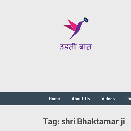
Skip
to
content
Home
About Us
Videos
मं
Tag:
shri Bhaktamar ji