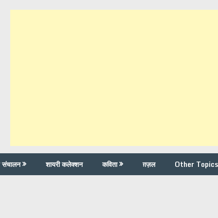
च संचालन
शायरी कलेक्शन
कविता
ग़ज़ल
Other Topics