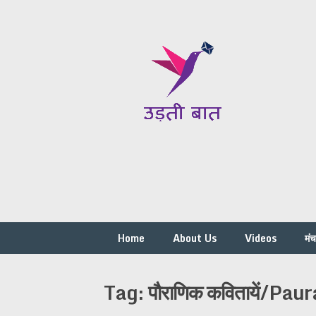
Skip
to
content
Home
About Us
Videos
मं
Tag:
पौराणिक कवितायें/Pau