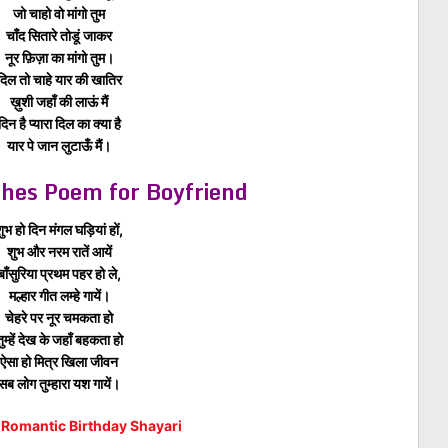
जो चाहो वो मांगो तुम
चाँद सितारे तोडूं जाकर
नूर फ़िज़ा का मांगो तुम।
दिल तो चाहे यार की खातिर
ख़ुशी जहाँ की लाऊं मैं
दिन है प्यारा दिल का क्या है
यार पे जान लुटाऊँ मैं।
shes Poem for Boyfriend
ुभ हो दिन मंगल घड़ियां हों,
शुभ और नरम रातें आयें
बाँसुरिया प्रथम पहर हो ले,
मल्हार गीत लम्हे गायें।
चेहरे पर नूर चमकता हो
तुम्हें देख के जहाँ बहकता हो
ऐसा हो मित्र खिला जीवन
सब लोग तुम्हारा यश गायें।
ें- Romantic Birthday Shayari