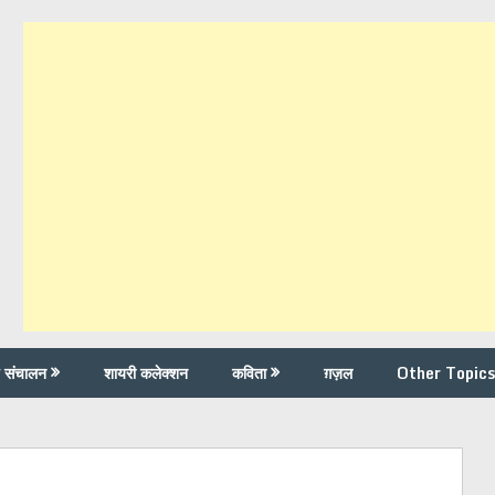
च संचालन
शायरी कलेक्शन
कविता
ग़ज़ल
Other Topics