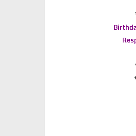
Birthd
Res
म