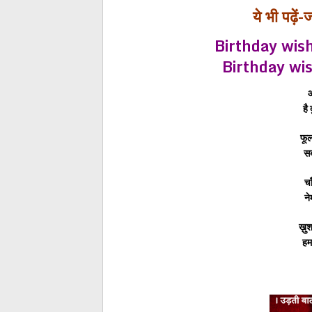
ये भी पढ़ें
Birthday wish
Birthday wi
आ
है
फूल
सब
चा
ने
ख़ुश
हम