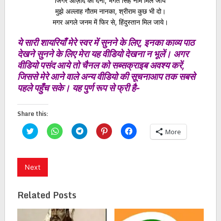
जिगर आज़ाद का देना, भगत सिंह नाम मिल जाये
मुझे अल्लाह गौतम नानका, श्रीराम कुछ भी दो।
मगर अगले जनम में फिर से, हिंदुस्तान मिल जाये।
ये सारी शायरियाँ मेरे स्वर में सुनने के लिए, इनका काव्य पाठ
देखने सुनने के लिए मेरा यह वीडियो देखना न भूलें। अगर
वीडियो पसंद आये तो चैनल को सब्सक्राइब अवश्य करें,
जिससे मेरे आने वाले अन्य वीडियो की सूचनाआप तक सबसे
पहले पहुँच सके। यह पुर्ण रूप से फ्री है-
Share this:
Click
Click
Click
Click
Click
More
to
to
to
to
to
share
share
share
share
share
on
on
on
on
on
Twitter
WhatsApp
Telegram
Pinterest
Facebook
(Opens
(Opens
(Opens
(Opens
(Opens
Next
in
in
in
in
in
new
new
new
new
new
window)
window)
window)
window)
window)
Related Posts