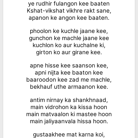
ye rudhir fulangon kee baaten
Kshat-vikshat vikhre rakt sane,
apanon ke angon kee baaten.
phoolon ke kuchle jaane kee,
gunchon ke machle jaane kee
kuchlon ko aur kuchalne ki,
girton ko aur girane kee.
apne hisse kee saanson kee,
apni nijta kee baaton kee
baaroodon kee zad me machle,
bekhauf uthe armaanon kee.
antim nirnay ka shankhnaad,
main vidrohon ka kissa hoon
main matvaalon ki mastee hoon
main jaliyaanvala hissa hoon.
gustaakhee mat karna koi,