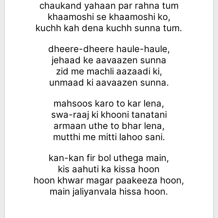
chaukand yahaan par rahna tum
khaamoshi se khaamoshi ko,
kuchh kah dena kuchh sunna tum.
dheere-dheere haule-haule,
jehaad ke aavaazen sunna
zid me machli aazaadi ki,
unmaad ki aavaazen sunna.
mahsoos karo to kar lena,
swa-raaj ki khooni tanatani
armaan uthe to bhar lena,
mutthi me mitti lahoo sani.
kan-kan fir bol uthega main,
kis aahuti ka kissa hoon
hoon khwar magar paakeeza hoon,
main jaliyanvala hissa hoon.