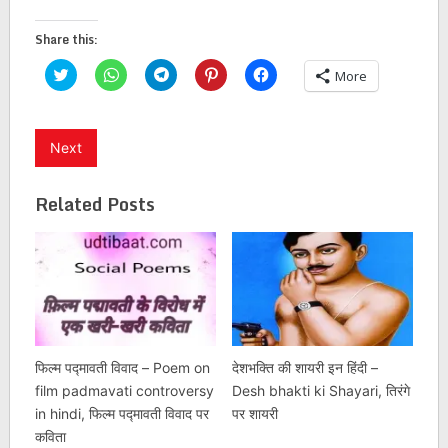
Share this:
Click
Click
Click
Click
Click
More
to
to
to
to
to
share
share
share
share
share
on
on
on
on
on
Twitter
WhatsApp
Telegram
Pinterest
Facebook
(Opens
(Opens
(Opens
(Opens
(Opens
Next
in
in
in
in
in
new
new
new
new
new
window)
window)
window)
window)
window)
Related Posts
फिल्म पद्मावती विवाद – Poem on
देशभक्ति की शायरी इन हिंदी –
film padmavati controversy
Desh bhakti ki Shayari, तिरंगे
in hindi, फिल्म पद्मावती विवाद पर
पर शायरी
कविता