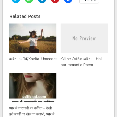
to
to
to
to
to
share
share
share
share
share
on
on
on
on
on
Twitter
WhatsApp
Telegram
Pinterest
Facebook
Related Posts
(Opens
(Opens
(Opens
(Opens
(Opens
in
in
in
in
in
new
new
new
new
new
window)
window)
window)
window)
window)
कविता-‘उम्मीदें’/Kavita-‘Umeeden’
होली पर रोमांटिक कविता । Holi
par romantic Poem
प्यार में नाराजगी पर कविता – देखो
इसे बच्चों का खेल ना बनाओ, प्यार में