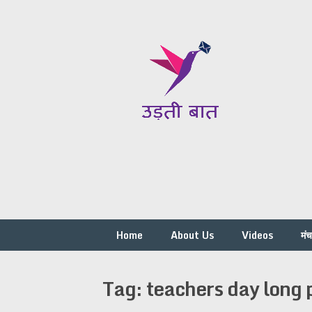
Skip
to
content
Home
About Us
Videos
मं
Tag:
teachers day long 