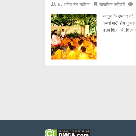
By
अमित जैन 'मौलिक'
सामाजिक कवितायें
सद्गुरु के उपकार को,
कच्ची माटी होय गुरुजनो
उत्तम शिला को, शिल्प