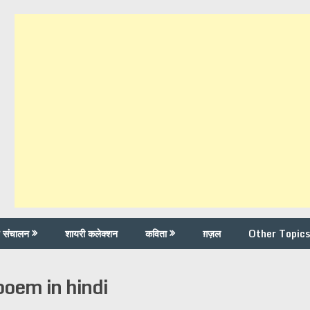
च संचालन
शायरी कलेक्शन
कविता
ग़ज़ल
Other Topics
poem in hindi