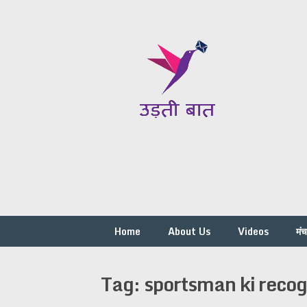
Skip
to
content
Home
About Us
Videos
मं
Tag:
sportsman ki recogn