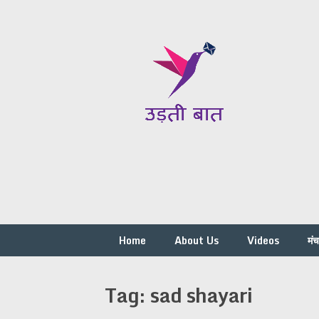
Skip
to
content
Home
About Us
Videos
मं
Tag:
sad shayari