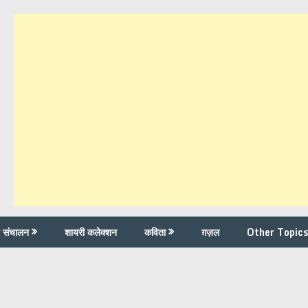
च संचालन
शायरी कलेक्शन
कविता
ग़ज़ल
Other Topics