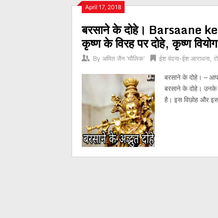
Posts
April 17, 2018
बरसाने के दोहे। Barsaane ke d
navigation
कृष्ण के विरह पर दोहे, कृष्ण विय
By
अमित जैन 'मौलिक'
ईश वंदना-ईश आराधना
,
र
बरसाने के दोहे। – आप 
बरसाने के दोहे। उनके द
है। इस विछोह और इसकी