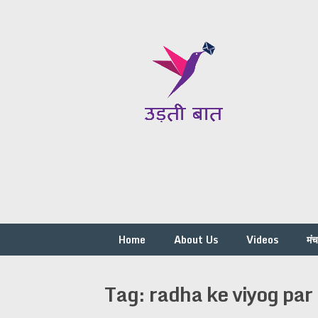
Skip
to
content
Home
About Us
Videos
मं
Tag:
radha ke viyog par 