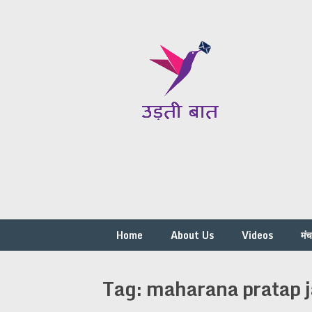
Skip
to
content
Home
About Us
Videos
मं
Tag:
maharana pratap j