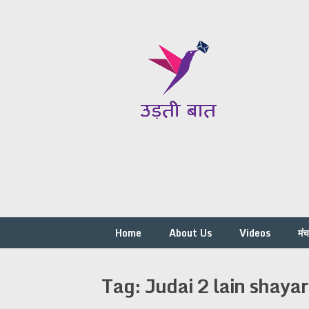
Skip
to
content
Home
About Us
Videos
मं
Tag:
Judai 2 lain shayar