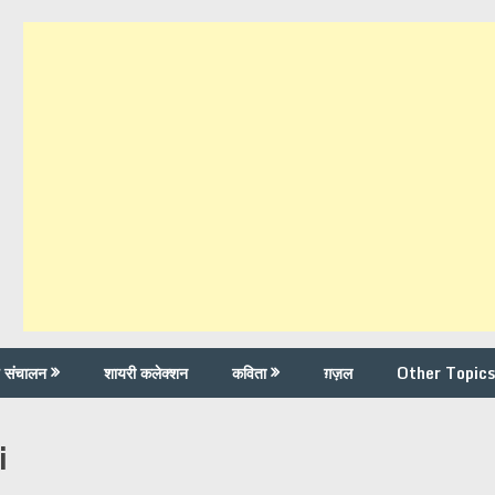
च संचालन
शायरी कलेक्शन
कविता
ग़ज़ल
Other Topics
i