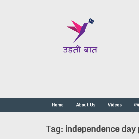
Skip
to
content
Home
About Us
Videos
मं
Tag:
independence day p