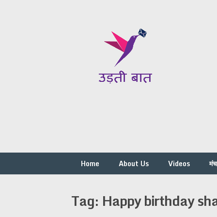
Skip
to
content
Home
About Us
Videos
मं
Tag:
Happy birthday sha