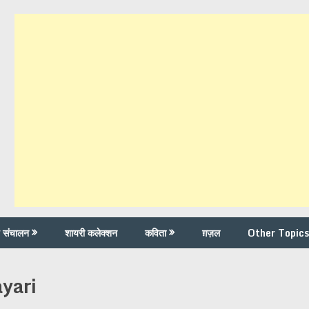
च संचालन
शायरी कलेक्शन
कविता
ग़ज़ल
Other Topics
yari