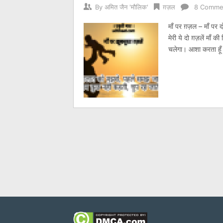
By
अमित जैन 'मौलिक'
ग़ज़ल
8 Comme
माँ पर ग़ज़ल – माँ पर द
मेरी ये दो ग़ज़लें माँ क
चलेगा। आशा करता हू