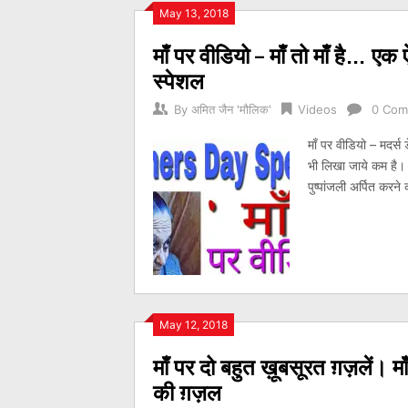
Posts
May 13, 2018
माँ पर वीडियो – माँ तो माँ है… ए
navigation
स्पेशल
By
अमित जैन 'मौलिक'
Videos
0 Com
माँ पर वीडियो – मदर्स
भी लिखा जाये कम है। 
पुष्पांजली अर्पित कर
May 12, 2018
माँ पर दो बहुत ख़ूबसूरत ग़ज़लें। म
की ग़ज़ल