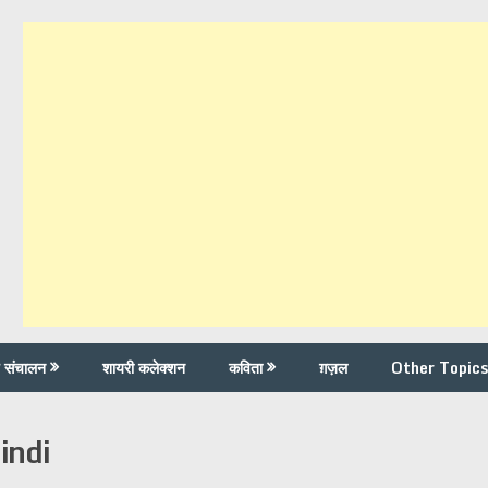
च संचालन
शायरी कलेक्शन
कविता
ग़ज़ल
Other Topics
indi