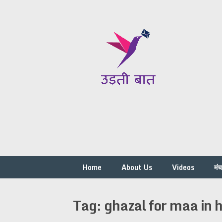
Skip
to
content
Home
About Us
Videos
मं
Tag:
ghazal for maa in h