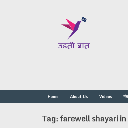
Skip
to
content
Home
About Us
Videos
मं
Tag:
farewell shayari in 