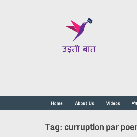
Skip
to
content
Home
About Us
Videos
मं
Tag:
curruption par poem