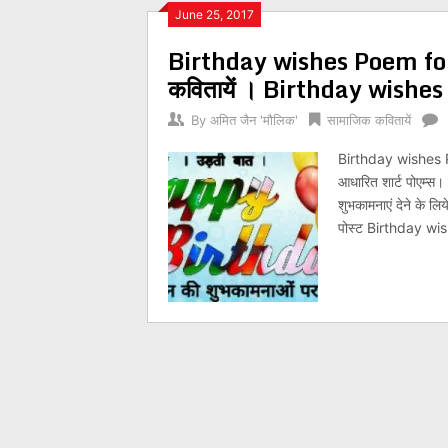
Posts
June 25, 2017
Birthday wishes Poem for 
navigation
कवितायें । Birthday wishe
By
अमित जैन 'मौलिक'
सामाजिक कवितायें
Birthday wishes Poe
आधारित शार्ट पोएम्
शुभकामनाएं देने के लि
पोस्ट Birthday w