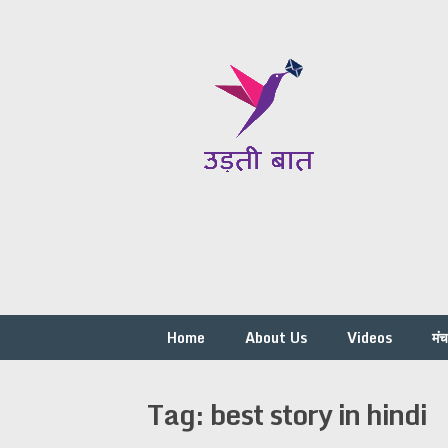
Skip
to
content
Home
About Us
Videos
मं
Tag:
best story in hindi