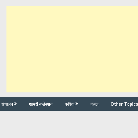
च संचालन
शायरी कलेक्शन
कविता
ग़ज़ल
Other Topics