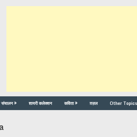
च संचालन
शायरी कलेक्शन
कविता
ग़ज़ल
Other Topics
a