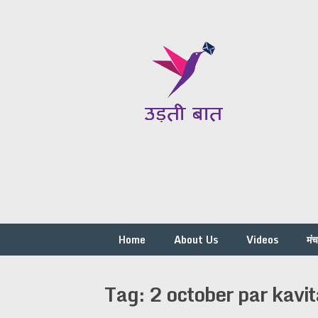
Skip
to
content
Home
About Us
Videos
मं
Tag:
2 october par kavit