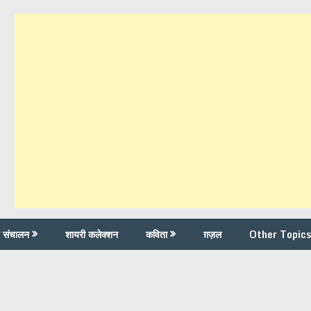
च संचालन
शायरी कलेक्शन
कविता
ग़ज़ल
Other Topics