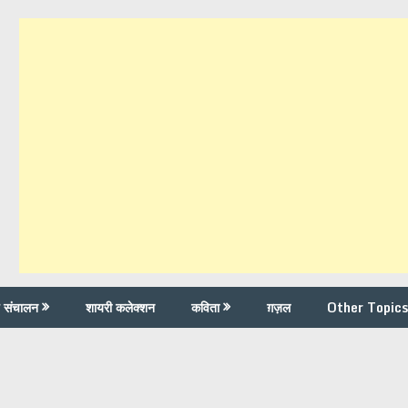
च संचालन
शायरी कलेक्शन
कविता
ग़ज़ल
Other Topics