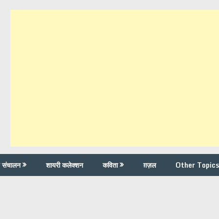
च संचालन
शायरी कलेक्शन
कविता
ग़ज़ल
Other Topics