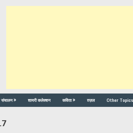
च संचालन
शायरी कलेक्शन
कविता
ग़ज़ल
Other Topics
017