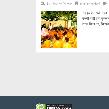
By
अमित जैन 'मौलिक'
सामाजिक कवितायें
सद्गुरु के उपकार को,
कच्ची माटी होय गुरुजनो
उत्तम शिला को, शिल्प