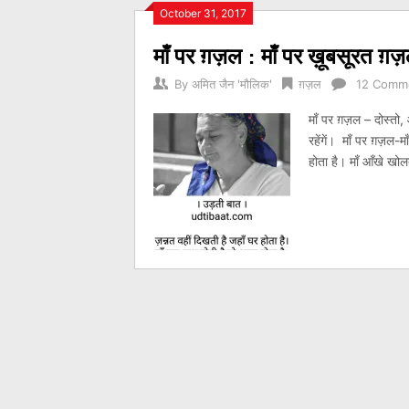
Posts
October 31, 2017
माँ पर ग़ज़ल : माँ पर ख़ूबसूरत ग़
navigation
By
अमित जैन 'मौलिक'
ग़ज़ल
12 Comm
माँ पर ग़ज़ल – दोस्तो, 
रहेंगें। माँ पर ग़ज़ल-म
होता है। माँ आँखे खोलत