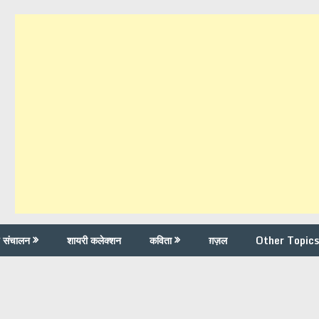
च संचालन
शायरी कलेक्शन
कविता
ग़ज़ल
Other Topics