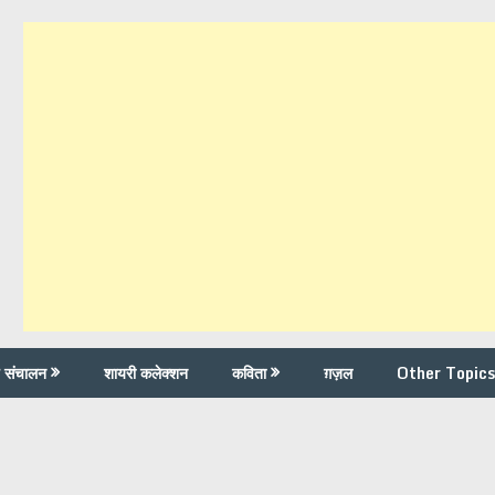
च संचालन
शायरी कलेक्शन
कविता
ग़ज़ल
Other Topics