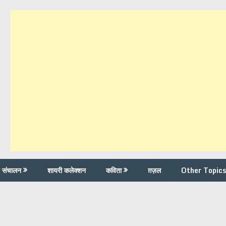
च संचालन
शायरी कलेक्शन
कविता
ग़ज़ल
Other Topics