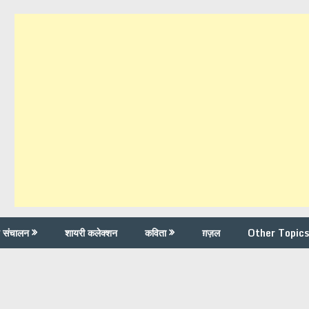
च संचालन
शायरी कलेक्शन
कविता
ग़ज़ल
Other Topics