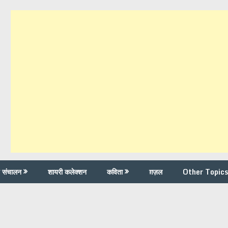
च संचालन
शायरी कलेक्शन
कविता
ग़ज़ल
Other Topics