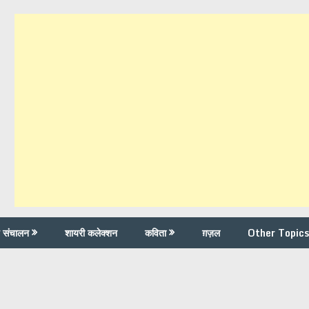
च संचालन
शायरी कलेक्शन
कविता
ग़ज़ल
Other Topics