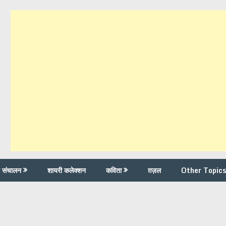
च संचालन
शायरी कलेक्शन
कविता
ग़ज़ल
Other Topics