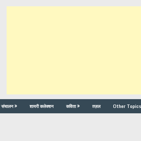
च संचालन
शायरी कलेक्शन
कविता
ग़ज़ल
Other Topics