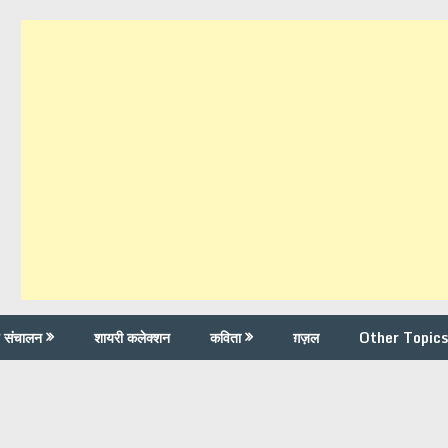
च संचालन
शायरी कलेक्शन
कविता
ग़ज़ल
Other Topics