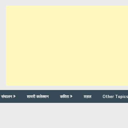
च संचालन
शायरी कलेक्शन
कविता
ग़ज़ल
Other Topics