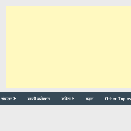
च संचालन
शायरी कलेक्शन
कविता
ग़ज़ल
Other Topics